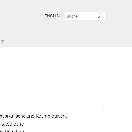
ENGLISH
IT
hysikalische und Kosmologische
itätstheorie
ort Potsdam