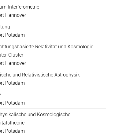
um-Interferometrie
rt Hannover
ltung
ort Potsdam
htungsbasierte Relativität und Kosmologie
er-Cluster
rt Hannover
sche und Relativistische Astrophysik
ort Potsdam
e
ort Potsdam
hysikalische und Kosmologische
itätstheorie
ort Potsdam