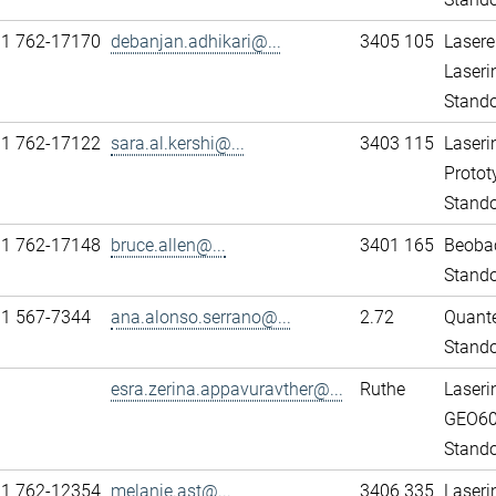
11 762-17170
debanjan.adhikari@...
3405 105
Lasere
Laseri
Stando
11 762-17122
sara.al.kershi@...
3403 115
Laseri
Protot
Stando
11 762-17148
bruce.allen@...
3401 165
Beobac
Stando
31 567-7344
ana.alonso.serrano@...
2.72
Quante
Stand
esra.zerina.appavuravther@...
Ruthe
Laseri
GEO6
Stando
11 762-12354
melanie.ast@...
3406 335
Laseri