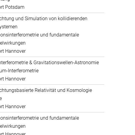
ort Potsdam
htung und Simulation von kollidierenden
systemen
ionsinterferometrie und fundamentale
elwirkungen
rt Hannover
nterferometrie & Gravitationswellen-Astronomie
um-Interferometrie
rt Hannover
htungsbasierte Relativität und Kosmologie
e
rt Hannover
ionsinterferometrie und fundamentale
elwirkungen
rt Hannover