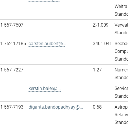
Weltra
Stando
31 567-7607
Z-1.009
Verwa
Stand
11 762-17185
carsten.aulbert@...
3401 041
Beobac
Comput
Stando
31 567-7227
1.27
Numeri
Stand
kerstin.baier@...
Servic
Stand
31 567-7193
diganta.bandopadhyay@...
0.68
Astrop
Relativ
Stand