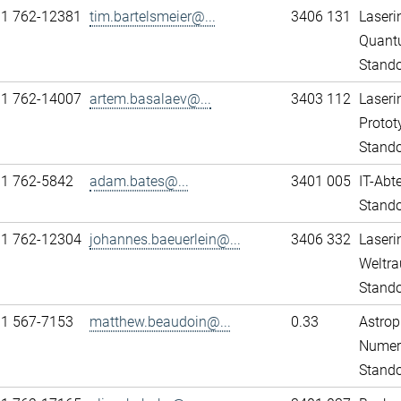
11 762-12381
tim.bartelsmeier@...
3406 131
Laseri
Quant
Stando
11 762-14007
artem.basalaev@...
3403 112
Laseri
Protot
Stando
11 762-5842
adam.bates@...
3401 005
IT-Abt
Stando
11 762-12304
johannes.baeuerlein@...
3406 332
Laseri
Weltra
Stando
31 567-7153
matthew.beaudoin@...
0.33
Astrop
Numeri
Stand