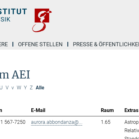
ERE
OFFENE STELLEN
PRESSE & ÖFFENTLICHKE
am AEI
U
V
v
W
Y
Z
Alle
n
E-Mail
Raum
Extras
31 567-7250
aurora.abbondanza@...
1.65
Astrop
Relativ
Stand