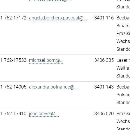
Stand
11 762-17172
angela.borchers.pascual@...
3401 116
Beobac
Binär
Präzis
Wechs
Stando
11 762-17533
michael.born@...
3406 335
Laseri
Weltra
Stando
11 762-14005
alexandra.botnariuc@...
3401 143
Beobac
Pulsar
Stando
11 762-17410
jens.breyer@...
3406 020
Präzis
Wechs
Stando