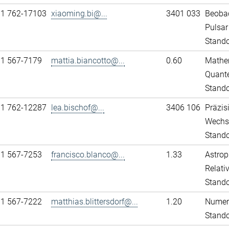
11 762-17103
xiaoming.bi@...
3401 033
Beobac
Pulsar
Stando
31 567-7179
mattia.biancotto@...
0.60
Mathem
Quante
Stand
11 762-12287
lea.bischof@...
3406 106
Präzis
Wechs
Stando
31 567-7253
francisco.blanco@...
1.33
Astrop
Relativ
Stand
31 567-7222
matthias.blittersdorf@...
1.20
Numeri
Stand