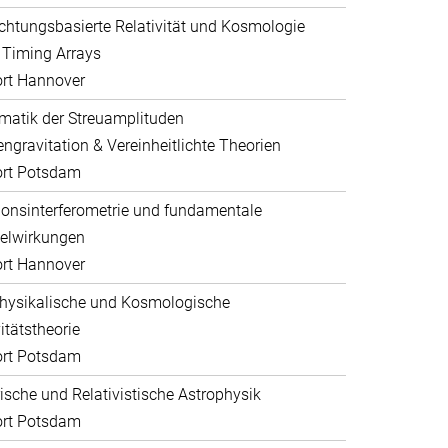
htungsbasierte Relativität und Kosmologie
 Timing Arrays
rt Hannover
atik der Streuamplituden
ngravitation & Vereinheitlichte Theorien
ort Potsdam
ionsinterferometrie und fundamentale
elwirkungen
rt Hannover
hysikalische und Kosmologische
itätstheorie
ort Potsdam
sche und Relativistische Astrophysik
ort Potsdam