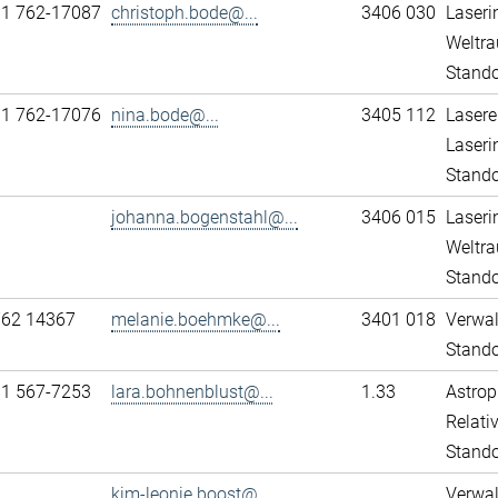
11 762-17087
christoph.bode@...
3406 030
Laseri
Weltra
Stando
11 762-17076
nina.bode@...
3405 112
Lasere
Laseri
Stando
johanna.bogenstahl@...
3406 015
Laseri
Weltra
Stando
762 14367
melanie.boehmke@...
3401 018
Verwa
Stando
31 567-7253
lara.bohnenblust@...
1.33
Astrop
Relativ
Stand
kim-leonie.boost@...
Verwa