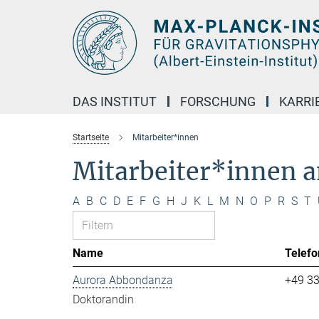
Hauptinhalt
DAS INSTITUT
FORSCHUNG
KARRI
Startseite
Mitarbeiter*innen
Mitarbeiter*innen 
A
B
C
D
E
F
G
H
J
K
L
M
N
O
P
R
S
T
Name
Telefo
Aurora Abbondanza
+49 3
Doktorandin