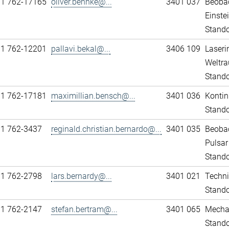
11 762-17165
oliver.behnke@...
3401 037
Beobac
Einst
Stando
11 762-12201
pallavi.bekal@...
3406 109
Laseri
Weltra
Stando
11 762-17181
maximillian.bensch@...
3401 036
Kontin
Stando
11 762-3437
reginald.christian.bernardo@...
3401 035
Beobac
Pulsar
Stando
11 762-2798
lars.bernardy@...
3401 021
Techni
Stando
11 762-2147
stefan.bertram@...
3401 065
Mechan
Stando