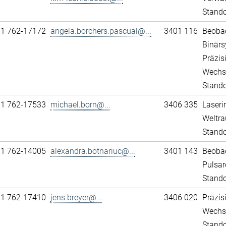
Stand
11 762-17172
angela.borchers.pascual@...
3401 116
Beobac
Binär
Präzis
Wechs
Stando
11 762-17533
michael.born@...
3406 335
Laseri
Weltra
Stando
11 762-14005
alexandra.botnariuc@...
3401 143
Beobac
Pulsar
Stando
11 762-17410
jens.breyer@...
3406 020
Präzis
Wechs
Stando