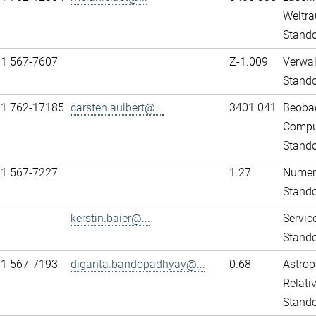
Weltra
Stando
31 567-7607
Z-1.009
Verwa
Stand
11 762-17185
carsten.aulbert@...
3401 041
Beobac
Comput
Stando
31 567-7227
1.27
Numeri
Stand
kerstin.baier@...
Servic
Stand
31 567-7193
diganta.bandopadhyay@...
0.68
Astrop
Relativ
Stand