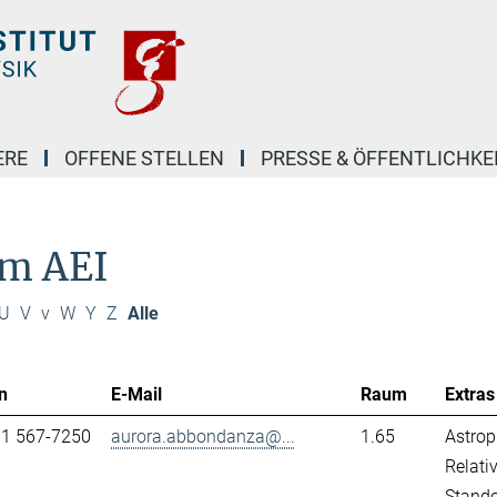
ERE
OFFENE STELLEN
PRESSE & ÖFFENTLICHKE
am AEI
U
V
v
W
Y
Z
Alle
n
E-Mail
Raum
Extras
31 567-7250
aurora.abbondanza@...
1.65
Astrop
Relativ
Stand