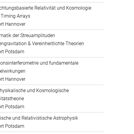
htungsbasierte Relativität und Kosmologie
 Timing Arrays
rt Hannover
atik der Streuamplituden
ngravitation & Vereinheitlichte Theorien
ort Potsdam
ionsinterferometrie und fundamentale
elwirkungen
rt Hannover
hysikalische und Kosmologische
itätstheorie
ort Potsdam
sche und Relativistische Astrophysik
ort Potsdam