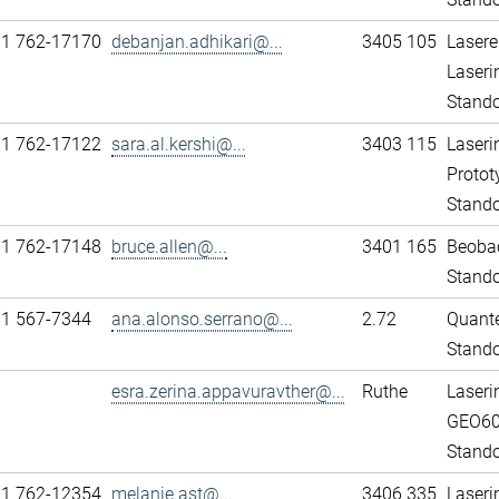
11 762-17170
debanjan.adhikari@...
3405 105
Lasere
Laseri
Stando
11 762-17122
sara.al.kershi@...
3403 115
Laseri
Protot
Stando
11 762-17148
bruce.allen@...
3401 165
Beobac
Stando
31 567-7344
ana.alonso.serrano@...
2.72
Quante
Stand
esra.zerina.appavuravther@...
Ruthe
Laseri
GEO6
Stando
11 762-12354
melanie.ast@...
3406 335
Laseri