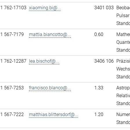
11 762-17103
xiaoming.bi@...
3401 033
Beobac
Pulsar
Stando
31 567-7179
mattia.biancotto@...
0.60
Mathem
Quante
Stand
11 762-12287
lea.bischof@...
3406 106
Präzis
Wechs
Stando
31 567-7253
francisco.blanco@...
1.33
Astrop
Relativ
Stand
31 567-7222
matthias.blittersdorf@...
1.20
Numeri
Stand