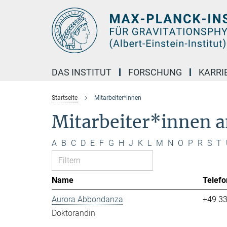
Hauptinhalt
DAS INSTITUT
FORSCHUNG
KARRI
Startseite
Mitarbeiter*innen
Mitarbeiter*innen 
A
B
C
D
E
F
G
H
J
K
L
M
N
O
P
R
S
T
Name
Telefo
Aurora Abbondanza
+49 3
Doktorandin