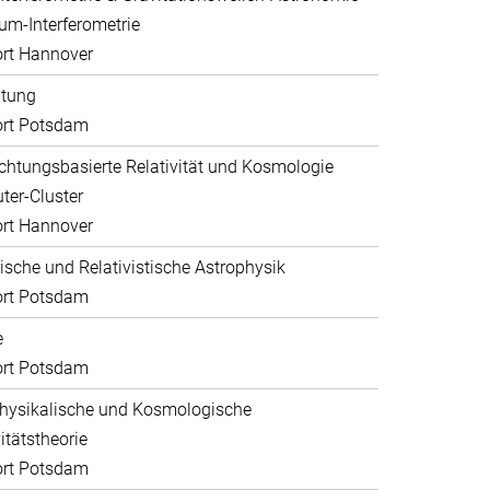
um-Interferometrie
rt Hannover
ltung
ort Potsdam
htungsbasierte Relativität und Kosmologie
er-Cluster
rt Hannover
sche und Relativistische Astrophysik
ort Potsdam
e
ort Potsdam
hysikalische und Kosmologische
itätstheorie
ort Potsdam