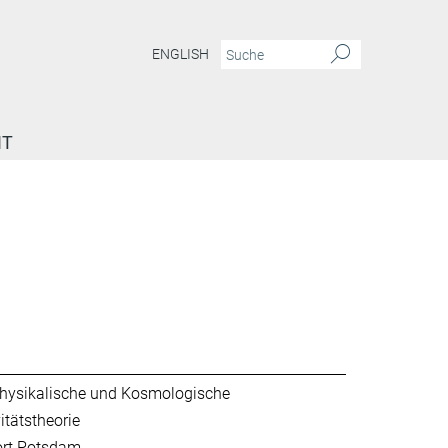
ENGLISH
IT
hysikalische und Kosmologische
itätstheorie
ort Potsdam