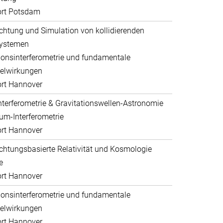
ort Potsdam
htung und Simulation von kollidierenden
systemen
ionsinterferometrie und fundamentale
elwirkungen
rt Hannover
nterferometrie & Gravitationswellen-Astronomie
um-Interferometrie
rt Hannover
htungsbasierte Relativität und Kosmologie
e
rt Hannover
ionsinterferometrie und fundamentale
elwirkungen
rt Hannover