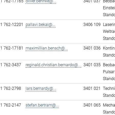
11 762-17165
oliver.behnke@...
3401 037
Beobac
Einst
Stando
11 762-12201
pallavi.bekal@...
3406 109
Laseri
Weltra
Stando
11 762-17181
maximillian.bensch@...
3401 036
Kontin
Stando
11 762-3437
reginald.christian.bernardo@...
3401 035
Beobac
Pulsar
Stando
11 762-2798
lars.bernardy@...
3401 021
Techni
Stando
11 762-2147
stefan.bertram@...
3401 065
Mechan
Stando