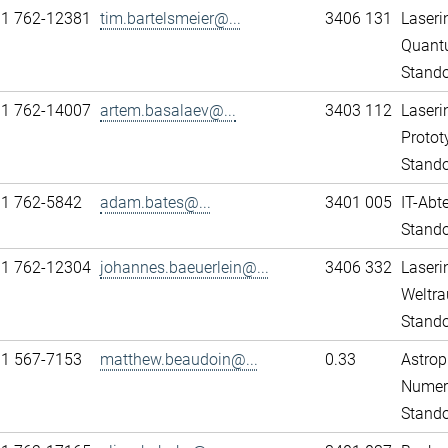
11 762-12381
tim.bartelsmeier@...
3406 131
Laseri
Quant
Stando
11 762-14007
artem.basalaev@...
3403 112
Laseri
Protot
Stando
11 762-5842
adam.bates@...
3401 005
IT-Abt
Stando
11 762-12304
johannes.baeuerlein@...
3406 332
Laseri
Weltra
Stando
31 567-7153
matthew.beaudoin@...
0.33
Astrop
Numeri
Stand