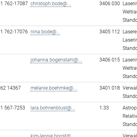
11 762-17087
christoph.bode@...
3406 030
Laseri
Weltra
Stando
11 762-17076
nina.bode@...
3405 112
Lasere
Laseri
Stando
johanna.bogenstahl@...
3406 015
Laseri
Weltra
Stando
762 14367
melanie.boehmke@...
3401 018
Verwa
Stando
31 567-7253
lara.bohnenblust@...
1.33
Astrop
Relativ
Stand
kim-leonie.boost@...
Verwa