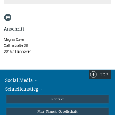
Anschrift
Megha Dave
Callinstraße 38
30167 Hannover
TOP
Social Media
Schnelleinstieg
Mastodon
YouTube
Wissenschaftler*innen
Kontakt
Studierende
Max-Planck-Gesellschaft
Schüler*innen