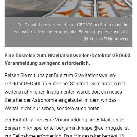
Der Gravitationswellendetektor GEO600 bei Sarstedt ist die
Ideenschmiede der internationalen Forschungsgemeinschaft.
(H. Lück/AEI Hannover)
Eine Busreise zum Gravitationswellen-Detektor GEO600.
Voranmeldung zwingend erforderlich.
Reisen Sie mit uns per Bus zum Gravitationswellen-
Detektor GEO600 in Ruthe bei Sarstedt. Gemeinsam mit
weiteren ähnlichen Instrumenten wurde dort ein neues
Zeitalter der Astronomie eingeläutet, in dem wir das
Weltall nicht nur sehen, sondern auch hören.
Der Eintritt ist frei. Eine Voranmeldung per E-Mail bei Dr.
Benjamin Knispel unter benjamin.knispel@aei.mpg.de ist
zur Teilnahme erforderlich. Das Mindestalter beträgt 16