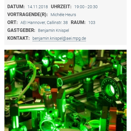
DATUM:
UHRZEIT:
14.11.2018
19:00 - 20:30
VORTRAGENDE(R):
Michèle Heurs
ORT:
RAUM:
AEI Hannover, Callinstr. 38
103
GASTGEBER:
Benjamin Knispel
KONTAKT:
benjamin.knispel@aei.mpg.de