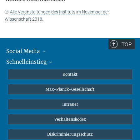
Alle Veranstaltungen des Instituts im November der
Wissenschaft 2018.
TOP
Social Media
Schnelleinstieg
Mastodon
YouTube
Wissenschaftler*innen
Kontakt
Studierende
Max-Planck-Gesellschaft
Schüler*innen
Journalist*innen
Intranet
Öffentlichkeit
Verhaltenskodex
Alumnae | Alumni
Bewerber*innen
Diskriminierungsschutz