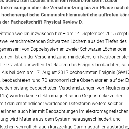
s Schwarzen Loches mit einem Neutronenstern. Dabei
 Umkreisungen über die Verschmelzung bis zur Phase nach d
uch hochenergetische Gammastrahlenausbrüche auftreten kön
n der Fachzeitschrift Physical Review D.
avitationswellen inzwischen her – am 14. September 2015 empf
 zwei verschmelzenden Schwarzen Löchern aus den Tiefen des
 gemessen: von Doppelsystemen zweier Schwarzer Löcher oder
emen. Ist an der Verschmelzung mindestens ein Neutronenste
r die Gravitationswellen-Detektoren das Ereignis beobachten, so
. Als bei dem am 17. August 2017 beobachteten Ereignis (GW
, beobachteten rund 70 astronomische Observatorien auf der E
n beiden bislang beobachteten Verschmelzungen von Neutronen
5) wurden keine elektromagnetischen Gegenstücke zu den
it den empfindlicher werdenden Detektoren weitere solcher
her:innen auch hier mit Beobachtungen im elektromagnetischen
zung wird Materie aus dem System herausgeschleudert und
ntstehen vermutlich auch kurzzeitige Gammastrahlenausbrüche,