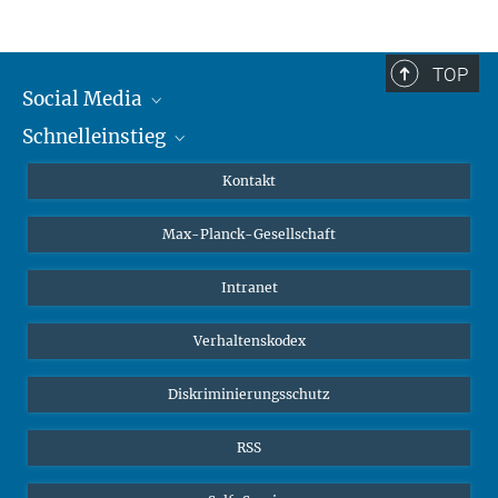
TOP
Social Media
Schnelleinstieg
Mastodon
YouTube
Wissenschaftler*innen
Kontakt
Studierende
Max-Planck-Gesellschaft
Schüler*innen
Journalist*innen
Intranet
Öffentlichkeit
Verhaltenskodex
Alumnae | Alumni
Bewerber*innen
Diskriminierungsschutz
RSS