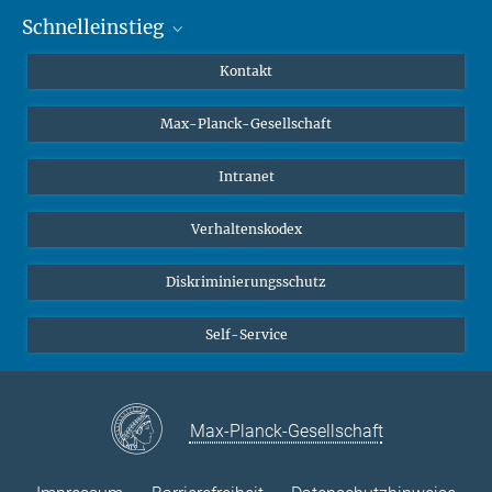
Eprint arXiv: https://arxiv.org/abs/1705.00192
Schnelleinstieg
Mastodon
Source
YouTube
Wissenschaftler*innen
Kontakt
Studierende
Max-Planck-Gesellschaft
Schüler*innen
Journalist*innen
Intranet
Öffentlichkeit
Verhaltenskodex
Alumnae | Alumni
Bewerber*innen
Diskriminierungsschutz
Self-Service
Max-Planck-Gesellschaft