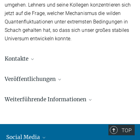
umgehen. Lehners und seine Kollegen konzentrieren sich
jetzt auf die Frage, welcher Mechanismus die wilden
Quantenfluktuationen unter extremsten Bedingungen in
Schach gehalten hat, so dass sich unser großes stabiles
Universum entwickeln konnte.
Kontakte
Dr. Elke Müller
Veröffentlichungen
Forschungskoordinatorin, Pressereferentin AEI
Potsdam
1.
Feldbrugge, J., Lehners, J.-L., Turok, N.
+49 331 567-7303
Weiterführende Informationen
Lorentzian Quantum Cosmology
elke.mueller@...
Phys. Rev. D 95, 103508
© sevens[+]maltry
Without a Big Bang, the Universe Would Have
Source
DOI
Crumpled and Collapsed Immediately
Artikel von J.-L. Lehners in Newsweek am 19. Juni 2017
2.
Feldbrugge, J., Lehners, J.-L., Turok, N.
TOP
No smooth beginning for spacetime
Social Media
Presseinformation des Perimeter-Instituts