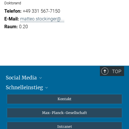
Doktorand
+49 331 567-7150
matteo.stockinger@...
0.20
TOP
Social Media
Schnelleinstieg
Mastodon
YouTube
Wissenschaftler*innen
Kontakt
Studierende
Max-Planck-Gesellschaft
Schüler*innen
Journalist*innen
Intranet