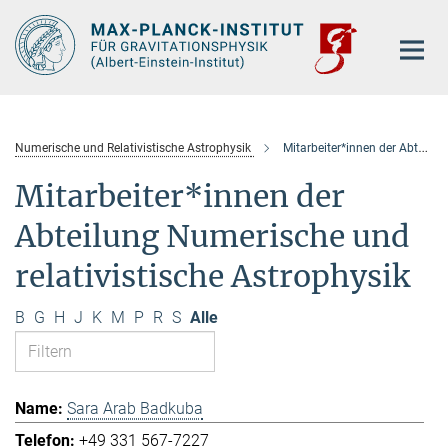
Hauptinhalt
Numerische und Relativistische Astrophysik
Mitarbeiter*innen der Abteilung
Mitarbeiter*innen der
Abteilung Numerische und
relativistische Astrophysik
B
G
H
J
K
M
P
R
S
Alle
Sara Arab Badkuba
+49 331 567-7227