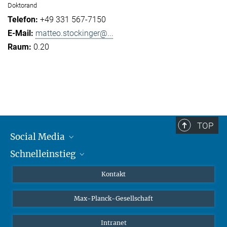
Doktorand
+49 331 567-7150
matteo.stockinger@...
0.20
TOP
Social Media
Schnelleinstieg
Mastodon
YouTube
Wissenschaftler*innen
Kontakt
Studierende
Max-Planck-Gesellschaft
Schüler*innen
Journalist*innen
Intranet