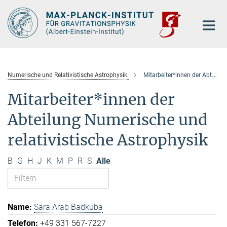
Hauptinhalt
Numerische und Relativistische Astrophysik
Mitarbeiter*innen der Abteilung
Mitarbeiter*innen der
Abteilung Numerische und
relativistische Astrophysik
B
G
H
J
K
M
P
R
S
Alle
Sara Arab Badkuba
+49 331 567-7227