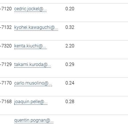
7-7120
cedric.jockel@...
0.20
7-7132
kyohei.kawaguchi@...
0.32
7-7320
kenta.kiuchi@...
2.20
7-7129
takami.kuroda@...
0.29
7-7170
carlo.musolino@...
0.24
7-7168
joaquin.pelle@...
0.28
quentin.pognan@...