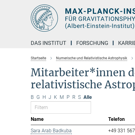
Hauptinhalt
DAS INSTITUT
FORSCHUNG
KARRI
Startseite
Numerische und Relativistische Astrophysik
Mitarbeiter*innen d
relativistische Astr
B
G
H
J
K
M
P
R
S
Alle
Name
Telefon
Sara Arab Badkuba
+49 331 56