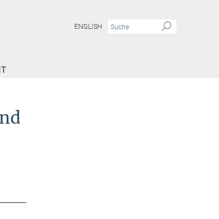
ENGLISH
IT
und