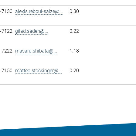
7-7130
alexis.reboul-salze@...
0.30
7-7122
gilad.sadeh@...
0.22
7-7222
masaru.shibata@...
1.18
7-7150
matteo.stockinger@...
0.20