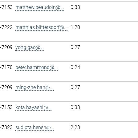
7-7153
matthew.beaudoin@...
0.33
7-7222
matthias.blittersdorf@...
1.20
7-7209
yong.gao@...
0.27
7-7170
peter.hammond@...
0.24
7-7209
ming-zhe.han@...
0.27
7-7153
kota.hayashi@...
0.33
7-7323
sudipta.hensh@...
2.23