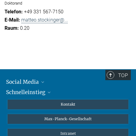
Doktorand
+49 331 567-7150
matteo.stockinger@...
0.20
TOP
Social Media
Schnelleinstieg
Mastodon
YouTube
Wissenschaftler*innen
Kontakt
Studierende
Max-Planck-Gesellschaft
Schüler*innen
Journalist*innen
Intranet