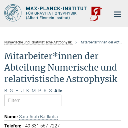
Hauptinhalt
Numerische und Relativistische Astrophysik
Mitarbeiter*innen der Abteilung
Mitarbeiter*innen der
Abteilung Numerische und
relativistische Astrophysik
B
G
H
J
K
M
P
R
S
Alle
Sara Arab Badkuba
+49 331 567-7227