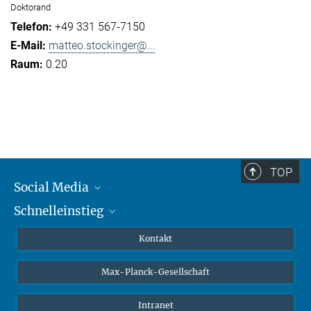
Doktorand
+49 331 567-7150
matteo.stockinger@...
0.20
TOP
Social Media
Schnelleinstieg
Mastodon
YouTube
Wissenschaftler*innen
Kontakt
Studierende
Max-Planck-Gesellschaft
Schüler*innen
Journalist*innen
Intranet