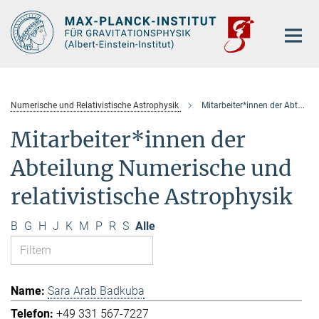
Hauptinhalt
Numerische und Relativistische Astrophysik
Mitarbeiter*innen der Abteilung
Mitarbeiter*innen der
Abteilung Numerische und
relativistische Astrophysik
B
G
H
J
K
M
P
R
S
Alle
Sara Arab Badkuba
+49 331 567-7227