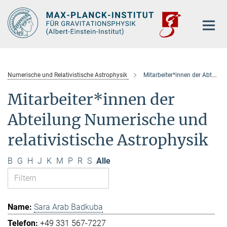
Hauptinhalt
Numerische und Relativistische Astrophysik
Mitarbeiter*innen der Abteilung
Mitarbeiter*innen der
Abteilung Numerische und
relativistische Astrophysik
B
G
H
J
K
M
P
R
S
Alle
Sara Arab Badkuba
+49 331 567-7227