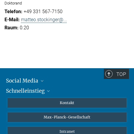
Doktorand
+49 331 567-7150
matteo.stockinger@...
0.20
TOP
Social Media
Schnelleinstieg
Mastodon
YouTube
Wissenschaftler*innen
Kontakt
Studierende
Max-Planck-Gesellschaft
Schüler*innen
Journalist*innen
Intranet