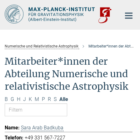
Hauptinhalt
Numerische und Relativistische Astrophysik
Mitarbeiter*innen der Abteilung
Mitarbeiter*innen der
Abteilung Numerische und
relativistische Astrophysik
B
G
H
J
K
M
P
R
S
Alle
Sara Arab Badkuba
+49 331 567-7227