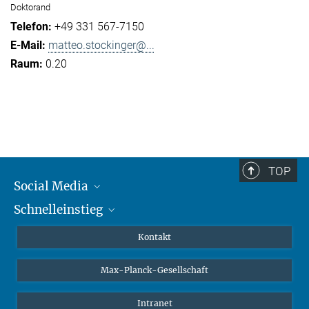
Doktorand
+49 331 567-7150
matteo.stockinger@...
0.20
TOP
Social Media
Schnelleinstieg
Mastodon
YouTube
Wissenschaftler*innen
Kontakt
Studierende
Max-Planck-Gesellschaft
Schüler*innen
Journalist*innen
Intranet