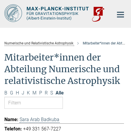
Hauptinhalt
Numerische und Relativistische Astrophysik
Mitarbeiter*innen der Abteilung
Mitarbeiter*innen der
Abteilung Numerische und
relativistische Astrophysik
B
G
H
J
K
M
P
R
S
Alle
Sara Arab Badkuba
+49 331 567-7227