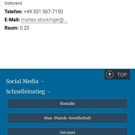
Doktorand
+49 331 567-7150
matteo.stockinger@...
0.20
TOP
Social Media
Schnelleinstieg
Mastodon
YouTube
Wissenschaftler*innen
Kontakt
Studierende
Max-Planck-Gesellschaft
Schüler*innen
Journalist*innen
Intranet