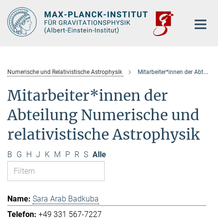
Hauptinhalt
Numerische und Relativistische Astrophysik
Mitarbeiter*innen der Abteilung
Mitarbeiter*innen der
Abteilung Numerische und
relativistische Astrophysik
B
G
H
J
K
M
P
R
S
Alle
Sara Arab Badkuba
+49 331 567-7227