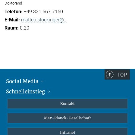
Doktorand
+49 331 567-7150
matteo.stockinger@...
0.20
TOP
Social Media
Schnelleinstieg
Mastodon
YouTube
Wissenschaftler*innen
Kontakt
Studierende
Max-Planck-Gesellschaft
Schüler*innen
Journalist*innen
Intranet