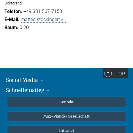
Doktorand
+49 331 567-7150
matteo.stockinger@...
0.20
TOP
Social Media
Schnelleinstieg
Mastodon
YouTube
Wissenschaftler*innen
Kontakt
Studierende
Max-Planck-Gesellschaft
Schüler*innen
Journalist*innen
Intranet