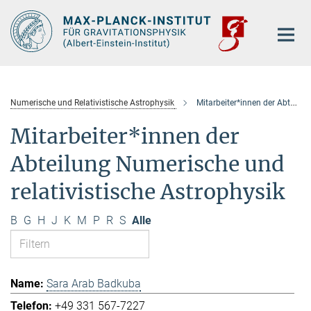
Hauptinhalt
Numerische und Relativistische Astrophysik
Mitarbeiter*innen der Abteilung
Mitarbeiter*innen der
Abteilung Numerische und
relativistische Astrophysik
B
G
H
J
K
M
P
R
S
Alle
Sara Arab Badkuba
+49 331 567-7227