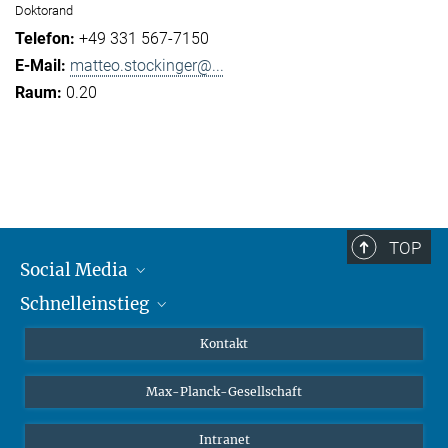
Doktorand
+49 331 567-7150
matteo.stockinger@...
0.20
TOP
Social Media
Schnelleinstieg
Mastodon
YouTube
Wissenschaftler*innen
Kontakt
Studierende
Max-Planck-Gesellschaft
Schüler*innen
Journalist*innen
Intranet