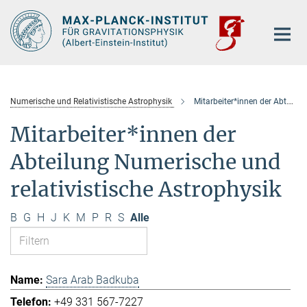
Hauptinhalt
Numerische und Relativistische Astrophysik
Mitarbeiter*innen der Abteilung
Mitarbeiter*innen der
Abteilung Numerische und
relativistische Astrophysik
B
G
H
J
K
M
P
R
S
Alle
Sara Arab Badkuba
+49 331 567-7227