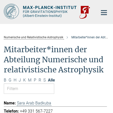
Hauptinhalt
Numerische und Relativistische Astrophysik
Mitarbeiter*innen der Abteilung
Mitarbeiter*innen der
Abteilung Numerische und
relativistische Astrophysik
B
G
H
J
K
M
P
R
S
Alle
Sara Arab Badkuba
+49 331 567-7227