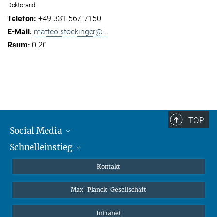
Doktorand
+49 331 567-7150
matteo.stockinger@...
0.20
TOP
Social Media
Schnelleinstieg
Mastodon
YouTube
Wissenschaftler*innen
Kontakt
Studierende
Max-Planck-Gesellschaft
Schüler*innen
Journalist*innen
Intranet