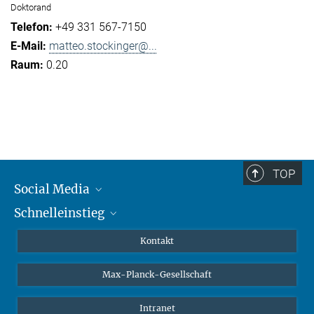
Doktorand
+49 331 567-7150
matteo.stockinger@...
0.20
TOP
Social Media
Schnelleinstieg
Mastodon
YouTube
Wissenschaftler*innen
Kontakt
Studierende
Max-Planck-Gesellschaft
Schüler*innen
Journalist*innen
Intranet