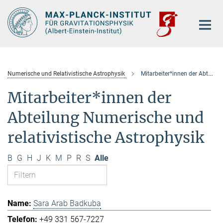
Hauptinhalt
Numerische und Relativistische Astrophysik
Mitarbeiter*innen der Abteilung
Mitarbeiter*innen der
Abteilung Numerische und
relativistische Astrophysik
B
G
H
J
K
M
P
R
S
Alle
Sara Arab Badkuba
+49 331 567-7227