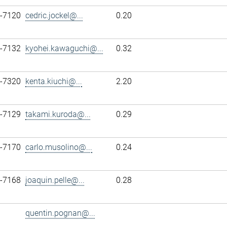
7-7120
cedric.jockel@...
0.20
7-7132
kyohei.kawaguchi@...
0.32
7-7320
kenta.kiuchi@...
2.20
7-7129
takami.kuroda@...
0.29
7-7170
carlo.musolino@...
0.24
7-7168
joaquin.pelle@...
0.28
quentin.pognan@...