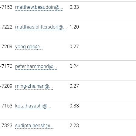
7-7153
matthew.beaudoin@...
0.33
7-7222
matthias.blittersdorf@...
1.20
7-7209
yong.gao@...
0.27
7-7170
peter.hammond@...
0.24
7-7209
ming-zhe.han@...
0.27
7-7153
kota.hayashi@...
0.33
7-7323
sudipta.hensh@...
2.23