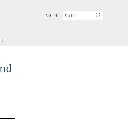
ENGLISH
IT
und