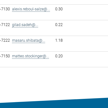
7-7130
alexis.reboul-salze@...
0.30
7-7122
gilad.sadeh@...
0.22
7-7222
masaru.shibata@...
1.18
7-7150
matteo.stockinger@...
0.20