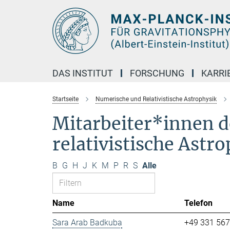
Hauptinhalt
DAS INSTITUT
FORSCHUNG
KARRI
Startseite
Numerische und Relativistische Astrophysik
Mitarbeiter*innen d
relativistische Astr
B
G
H
J
K
M
P
R
S
Alle
Name
Telefon
Sara Arab Badkuba
+49 331 56