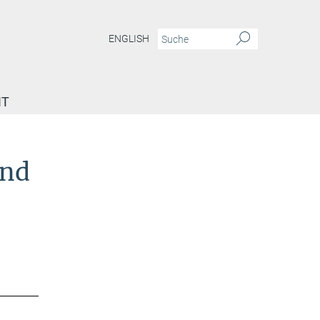
ENGLISH
IT
und