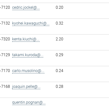
7-7120
cedric.jockel@...
0.20
7-7132
kyohei.kawaguchi@...
0.32
7-7320
kenta.kiuchi@...
2.20
7-7129
takami.kuroda@...
0.29
7-7170
carlo.musolino@...
0.24
7-7168
joaquin.pelle@...
0.28
quentin.pognan@...