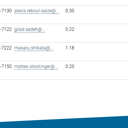
7-7130
alexis.reboul-salze@...
0.30
7-7122
gilad.sadeh@...
0.22
7-7222
masaru.shibata@...
1.18
7-7150
matteo.stockinger@...
0.20