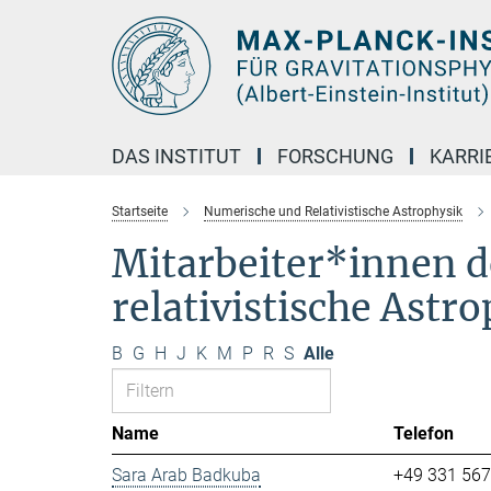
Hauptinhalt
DAS INSTITUT
FORSCHUNG
KARRI
Startseite
Numerische und Relativistische Astrophysik
Mitarbeiter*innen d
relativistische Astr
B
G
H
J
K
M
P
R
S
Alle
Name
Telefon
Sara Arab Badkuba
+49 331 56