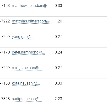
7-7153
matthew.beaudoin@...
0.33
7-7222
matthias.blittersdorf@...
1.20
7-7209
yong.gao@...
0.27
7-7170
peter.hammond@...
0.24
7-7209
ming-zhe.han@...
0.27
7-7153
kota.hayashi@...
0.33
7-7323
sudipta.hensh@...
2.23