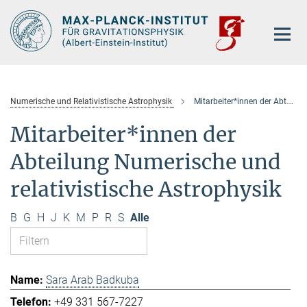
Hauptinhalt
Numerische und Relativistische Astrophysik
Mitarbeiter*innen der Abteilung
Mitarbeiter*innen der
Abteilung Numerische und
relativistische Astrophysik
B
G
H
J
K
M
P
R
S
Alle
Sara Arab Badkuba
+49 331 567-7227