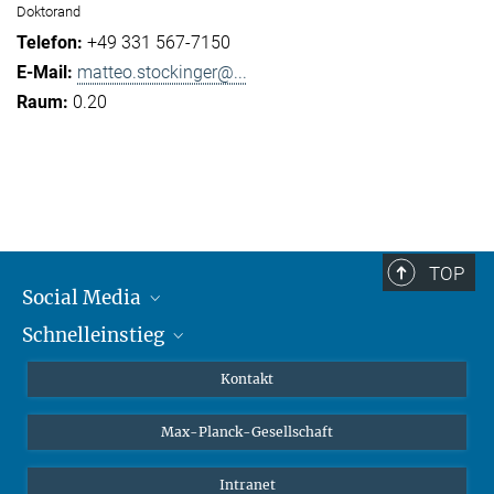
Doktorand
+49 331 567-7150
matteo.stockinger@...
0.20
TOP
Social Media
Schnelleinstieg
Mastodon
YouTube
Wissenschaftler*innen
Kontakt
Studierende
Max-Planck-Gesellschaft
Schüler*innen
Journalist*innen
Intranet