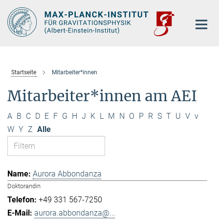
Hauptinhalt
Startseite
Mitarbeiter*innen
Mitarbeiter*innen am AEI
A
B
C
D
E
F
G
H
J
K
L
M
N
O
P
R
S
T
U
V
v
W
Y
Z
Alle
Aurora Abbondanza
Doktorandin
+49 331 567-7250
aurora.abbondanza@...