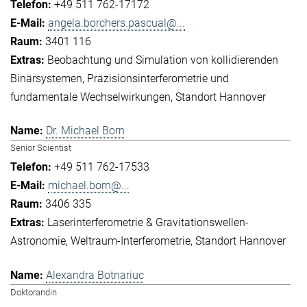
+49 511 762-17172
angela.borchers.pascual@...
3401 116
Beobachtung und Simulation von kollidierenden
Binärsystemen
Präzisionsinterferometrie und
fundamentale Wechselwirkungen
Standort Hannover
Dr. Michael Born
Senior Scientist
+49 511 762-17533
michael.born@...
3406 335
Laserinterferometrie & Gravitationswellen-
Astronomie
Weltraum-Interferometrie
Standort Hannover
Alexandra Botnariuc
Doktorandin