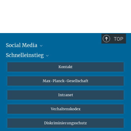
TOP
Social Media
Schnelleinstieg
Mastodon
YouTube
Wissenschaftler*innen
Kontakt
Studierende
Max-Planck-Gesellschaft
Schüler*innen
Journalist*innen
Intranet
Öffentlichkeit
Verhaltenskodex
Alumnae | Alumni
Bewerber*innen
Diskriminierungsschutz