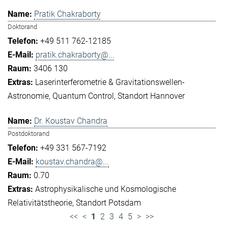
Pratik Chakraborty
Doktorand
+49 511 762-12185
pratik.chakraborty@...
3406 130
Laserinterferometrie & Gravitationswellen-
Astronomie
Quantum Control
Standort Hannover
Dr. Koustav Chandra
Postdoktorand
+49 331 567-7192
koustav.chandra@...
0.70
Astrophysikalische und Kosmologische
Relativitätstheorie
Standort Potsdam
<<
<
1
2
3
4
5
>
>>