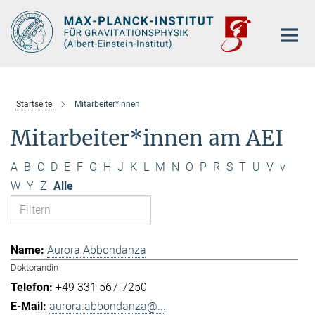
Hauptinhalt
Startseite
Mitarbeiter*innen
Mitarbeiter*innen am AEI
A
B
C
D
E
F
G
H
J
K
L
M
N
O
P
R
S
T
U
V
v
W
Y
Z
Alle
Aurora Abbondanza
Doktorandin
+49 331 567-7250
aurora.abbondanza@...