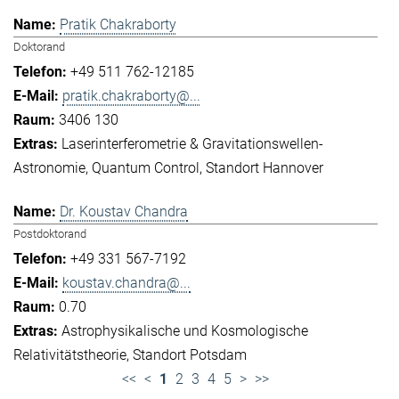
Pratik Chakraborty
Doktorand
+49 511 762-12185
pratik.chakraborty@...
3406 130
Laserinterferometrie & Gravitationswellen-
Astronomie
Quantum Control
Standort Hannover
Dr. Koustav Chandra
Postdoktorand
+49 331 567-7192
koustav.chandra@...
0.70
Astrophysikalische und Kosmologische
Relativitätstheorie
Standort Potsdam
<<
<
1
2
3
4
5
>
>>