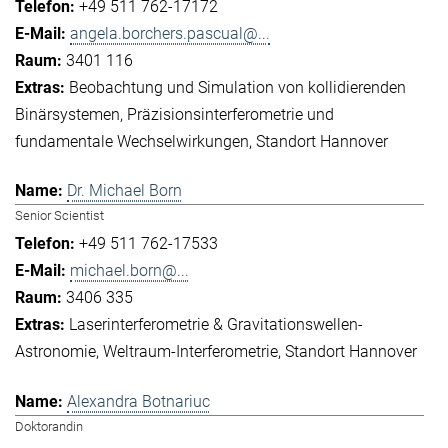
+49 511 762-17172
angela.borchers.pascual@...
3401 116
Beobachtung und Simulation von kollidierenden
Binärsystemen
Präzisionsinterferometrie und
fundamentale Wechselwirkungen
Standort Hannover
Dr. Michael Born
Senior Scientist
+49 511 762-17533
michael.born@...
3406 335
Laserinterferometrie & Gravitationswellen-
Astronomie
Weltraum-Interferometrie
Standort Hannover
Alexandra Botnariuc
Doktorandin