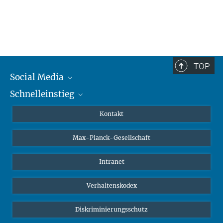
TOP
Social Media
Schnelleinstieg
Mastodon
YouTube
Wissenschaftler*innen
Kontakt
Studierende
Max-Planck-Gesellschaft
Schüler*innen
Journalist*innen
Intranet
Öffentlichkeit
Verhaltenskodex
Alumnae | Alumni
Bewerber*innen
Diskriminierungsschutz