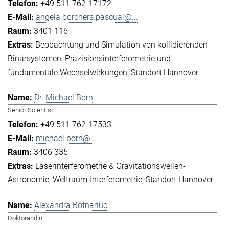
+49 511 762-17172
angela.borchers.pascual@...
3401 116
Beobachtung und Simulation von kollidierenden
Binärsystemen
Präzisionsinterferometrie und
fundamentale Wechselwirkungen
Standort Hannover
Dr. Michael Born
Senior Scientist
+49 511 762-17533
michael.born@...
3406 335
Laserinterferometrie & Gravitationswellen-
Astronomie
Weltraum-Interferometrie
Standort Hannover
Alexandra Botnariuc
Doktorandin