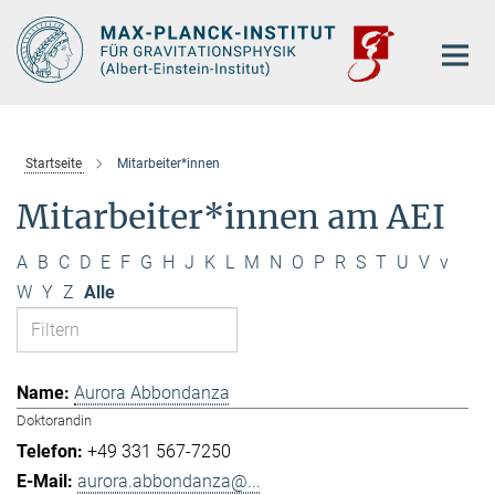
Hauptinhalt
Startseite
Mitarbeiter*innen
Mitarbeiter*innen am AEI
A
B
C
D
E
F
G
H
J
K
L
M
N
O
P
R
S
T
U
V
v
W
Y
Z
Alle
Aurora Abbondanza
Doktorandin
+49 331 567-7250
aurora.abbondanza@...