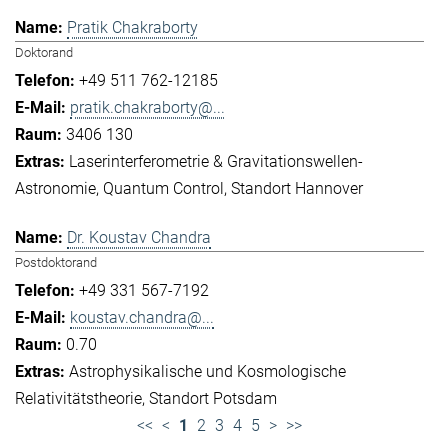
Pratik Chakraborty
Doktorand
+49 511 762-12185
pratik.chakraborty@...
3406 130
Laserinterferometrie & Gravitationswellen-
Astronomie
Quantum Control
Standort Hannover
Dr. Koustav Chandra
Postdoktorand
+49 331 567-7192
koustav.chandra@...
0.70
Astrophysikalische und Kosmologische
Relativitätstheorie
Standort Potsdam
<<
<
1
2
3
4
5
>
>>