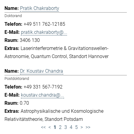
Pratik Chakraborty
Doktorand
+49 511 762-12185
pratik.chakraborty@...
3406 130
Laserinterferometrie & Gravitationswellen-
Astronomie
Quantum Control
Standort Hannover
Dr. Koustav Chandra
Postdoktorand
+49 331 567-7192
koustav.chandra@...
0.70
Astrophysikalische und Kosmologische
Relativitätstheorie
Standort Potsdam
<<
<
1
2
3
4
5
>
>>