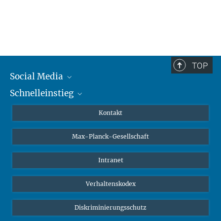
TOP
Social Media
Schnelleinstieg
Mastodon
YouTube
Wissenschaftler*innen
Kontakt
Studierende
Max-Planck-Gesellschaft
Schüler*innen
Journalist*innen
Intranet
Öffentlichkeit
Verhaltenskodex
Alumnae | Alumni
Bewerber*innen
Diskriminierungsschutz