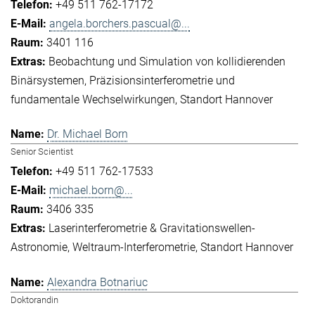
+49 511 762-17172
angela.borchers.pascual@...
3401 116
Beobachtung und Simulation von kollidierenden
Binärsystemen
Präzisionsinterferometrie und
fundamentale Wechselwirkungen
Standort Hannover
Dr. Michael Born
Senior Scientist
+49 511 762-17533
michael.born@...
3406 335
Laserinterferometrie & Gravitationswellen-
Astronomie
Weltraum-Interferometrie
Standort Hannover
Alexandra Botnariuc
Doktorandin