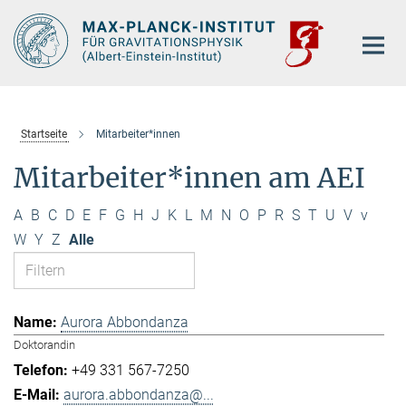
Hauptinhalt
Startseite
Mitarbeiter*innen
Mitarbeiter*innen am AEI
A
B
C
D
E
F
G
H
J
K
L
M
N
O
P
R
S
T
U
V
v
W
Y
Z
Alle
Aurora Abbondanza
Doktorandin
+49 331 567-7250
aurora.abbondanza@...