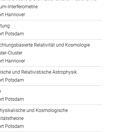
um-Interferometrie
rt Hannover
ltung
ort Potsdam
htungsbasierte Relativität und Kosmologie
er-Cluster
rt Hannover
sche und Relativistische Astrophysik
ort Potsdam
e
ort Potsdam
hysikalische und Kosmologische
itätstheorie
ort Potsdam