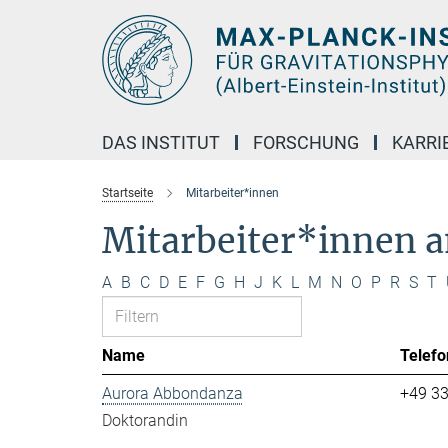
Hauptinhalt
DAS INSTITUT
FORSCHUNG
KARRI
Startseite
Mitarbeiter*innen
Mitarbeiter*innen 
A
B
C
D
E
F
G
H
J
K
L
M
N
O
P
R
S
T
Name
Telefo
Aurora Abbondanza
+49 3
Doktorandin