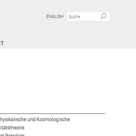
ENGLISH
IT
hysikalische und Kosmologische
itätstheorie
ort Potsdam