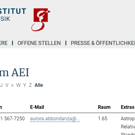
ERE
OFFENE STELLEN
PRESSE & ÖFFENTLICHKE
am AEI
U
V
v
W
Y
Z
Alle
n
E-Mail
Raum
Extras
31 567-7250
aurora.abbondanza@...
1.65
Astrop
Relativ
Stand