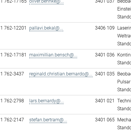
11 762-17165
oliver.behnke@...
3401 037
Beobac
Einst
Stando
11 762-12201
pallavi.bekal@...
3406 109
Laseri
Weltra
Stando
11 762-17181
maximillian.bensch@...
3401 036
Kontin
Stando
11 762-3437
reginald.christian.bernardo@...
3401 035
Beobac
Pulsar
Stando
11 762-2798
lars.bernardy@...
3401 021
Techni
Stando
11 762-2147
stefan.bertram@...
3401 065
Mechan
Stando