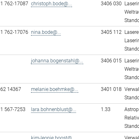
11 762-17087
christoph.bode@...
3406 030
Laseri
Weltra
Stando
11 762-17076
nina.bode@...
3405 112
Lasere
Laseri
Stando
johanna.bogenstahl@...
3406 015
Laseri
Weltra
Stando
762 14367
melanie.boehmke@...
3401 018
Verwa
Stando
31 567-7253
lara.bohnenblust@...
1.33
Astrop
Relativ
Stand
kim-leonie.boost@...
Verwa