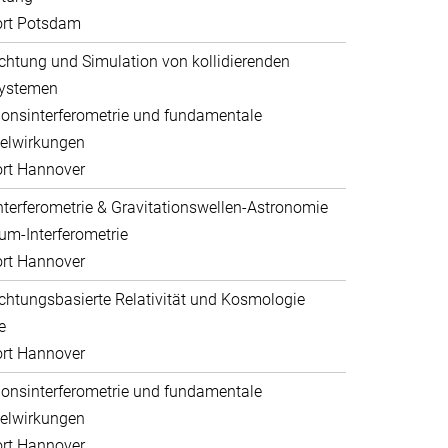
ort Potsdam
htung und Simulation von kollidierenden
systemen
ionsinterferometrie und fundamentale
elwirkungen
rt Hannover
nterferometrie & Gravitationswellen-Astronomie
um-Interferometrie
rt Hannover
htungsbasierte Relativität und Kosmologie
e
rt Hannover
ionsinterferometrie und fundamentale
elwirkungen
rt Hannover