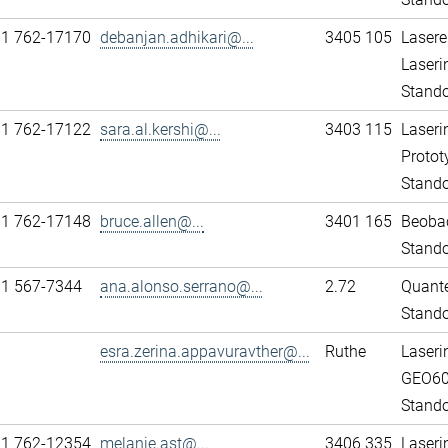
11 762-17170
debanjan.adhikari@...
3405 105
Lasere
Laseri
Stando
11 762-17122
sara.al.kershi@...
3403 115
Laseri
Protot
Stando
11 762-17148
bruce.allen@...
3401 165
Beobac
Stando
31 567-7344
ana.alonso.serrano@...
2.72
Quante
Stand
esra.zerina.appavuravther@...
Ruthe
Laseri
GEO6
Stando
11 762-12354
melanie.ast@...
3406 335
Laseri