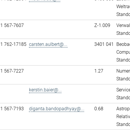
Weltra
Stando
31 567-7607
Z-1.009
Verwa
Stand
11 762-17185
carsten.aulbert@...
3401 041
Beobac
Comput
Stando
31 567-7227
1.27
Numeri
Stand
kerstin.baier@...
Servic
Stand
31 567-7193
diganta.bandopadhyay@...
0.68
Astrop
Relativ
Stand