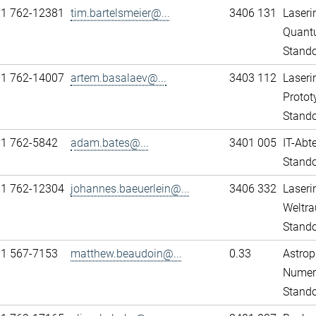
11 762-12381
tim.bartelsmeier@...
3406 131
Laseri
Quant
Stando
11 762-14007
artem.basalaev@...
3403 112
Laseri
Protot
Stando
11 762-5842
adam.bates@...
3401 005
IT-Abt
Stando
11 762-12304
johannes.baeuerlein@...
3406 332
Laseri
Weltra
Stando
31 567-7153
matthew.beaudoin@...
0.33
Astrop
Numeri
Stand