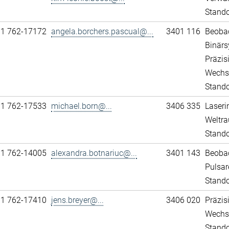
Stand
11 762-17172
angela.borchers.pascual@...
3401 116
Beobac
Binär
Präzis
Wechs
Stando
11 762-17533
michael.born@...
3406 335
Laseri
Weltra
Stando
11 762-14005
alexandra.botnariuc@...
3401 143
Beobac
Pulsar
Stando
11 762-17410
jens.breyer@...
3406 020
Präzis
Wechs
Stando