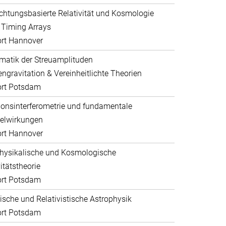
htungsbasierte Relativität und Kosmologie
 Timing Arrays
rt Hannover
atik der Streuamplituden
ngravitation & Vereinheitlichte Theorien
ort Potsdam
ionsinterferometrie und fundamentale
elwirkungen
rt Hannover
hysikalische und Kosmologische
itätstheorie
ort Potsdam
sche und Relativistische Astrophysik
ort Potsdam