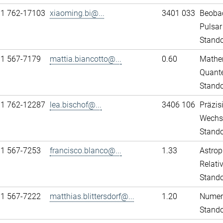
11 762-17103
xiaoming.bi@...
3401 033
Beobac
Pulsar
Stando
31 567-7179
mattia.biancotto@...
0.60
Mathem
Quante
Stand
11 762-12287
lea.bischof@...
3406 106
Präzis
Wechs
Stando
31 567-7253
francisco.blanco@...
1.33
Astrop
Relativ
Stand
31 567-7222
matthias.blittersdorf@...
1.20
Numeri
Stand