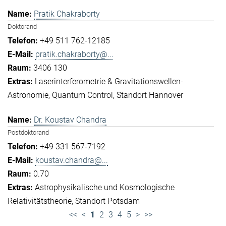
Pratik Chakraborty
Doktorand
+49 511 762-12185
pratik.chakraborty@...
3406 130
Laserinterferometrie & Gravitationswellen-
Astronomie
Quantum Control
Standort Hannover
Dr. Koustav Chandra
Postdoktorand
+49 331 567-7192
koustav.chandra@...
0.70
Astrophysikalische und Kosmologische
Relativitätstheorie
Standort Potsdam
<<
<
1
2
3
4
5
>
>>