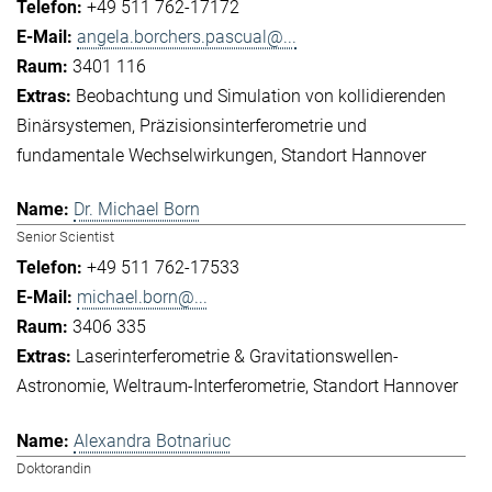
+49 511 762-17172
angela.borchers.pascual@...
3401 116
Beobachtung und Simulation von kollidierenden
Binärsystemen
Präzisionsinterferometrie und
fundamentale Wechselwirkungen
Standort Hannover
Dr. Michael Born
Senior Scientist
+49 511 762-17533
michael.born@...
3406 335
Laserinterferometrie & Gravitationswellen-
Astronomie
Weltraum-Interferometrie
Standort Hannover
Alexandra Botnariuc
Doktorandin