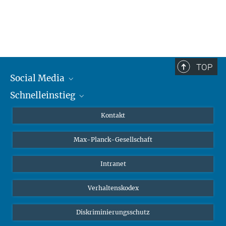
TOP
Social Media
Schnelleinstieg
Mastodon
YouTube
Wissenschaftler*innen
Kontakt
Studierende
Max-Planck-Gesellschaft
Schüler*innen
Journalist*innen
Intranet
Öffentlichkeit
Verhaltenskodex
Alumnae | Alumni
Bewerber*innen
Diskriminierungsschutz