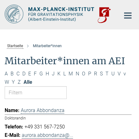
Hauptinhalt
Startseite
Mitarbeiter*innen
Mitarbeiter*innen am AEI
A
B
C
D
E
F
G
H
J
K
L
M
N
O
P
R
S
T
U
V
v
W
Y
Z
Alle
Aurora Abbondanza
Doktorandin
+49 331 567-7250
aurora.abbondanza@...