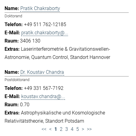
Pratik Chakraborty
Doktorand
+49 511 762-12185
pratik.chakraborty@...
3406 130
Laserinterferometrie & Gravitationswellen-
Astronomie
Quantum Control
Standort Hannover
Dr. Koustav Chandra
Postdoktorand
+49 331 567-7192
koustav.chandra@...
0.70
Astrophysikalische und Kosmologische
Relativitätstheorie
Standort Potsdam
<<
<
1
2
3
4
5
>
>>