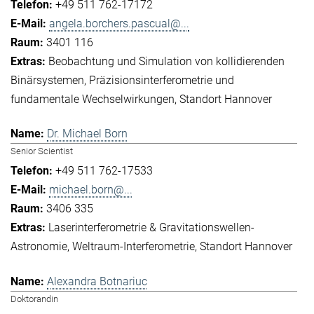
+49 511 762-17172
angela.borchers.pascual@...
3401 116
Beobachtung und Simulation von kollidierenden
Binärsystemen
Präzisionsinterferometrie und
fundamentale Wechselwirkungen
Standort Hannover
Dr. Michael Born
Senior Scientist
+49 511 762-17533
michael.born@...
3406 335
Laserinterferometrie & Gravitationswellen-
Astronomie
Weltraum-Interferometrie
Standort Hannover
Alexandra Botnariuc
Doktorandin