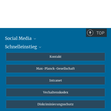
TOP
Social Media
Schnelleinstieg
Mastodon
YouTube
Wissenschaftler*innen
Kontakt
Studierende
Max-Planck-Gesellschaft
Schüler*innen
Journalist*innen
Intranet
Öffentlichkeit
Verhaltenskodex
Alumnae | Alumni
Bewerber*innen
Diskriminierungsschutz