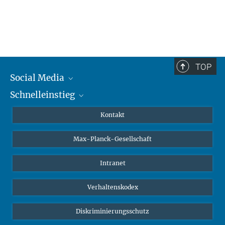
TOP
Social Media
Schnelleinstieg
Mastodon
YouTube
Wissenschaftler*innen
Kontakt
Studierende
Max-Planck-Gesellschaft
Schüler*innen
Journalist*innen
Intranet
Öffentlichkeit
Verhaltenskodex
Alumnae | Alumni
Bewerber*innen
Diskriminierungsschutz