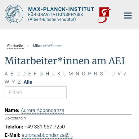
Hauptinhalt
Startseite
Mitarbeiter*innen
Mitarbeiter*innen am AEI
A
B
C
D
E
F
G
H
J
K
L
M
N
O
P
R
S
T
U
V
v
W
Y
Z
Alle
Aurora Abbondanza
Doktorandin
+49 331 567-7250
aurora.abbondanza@...