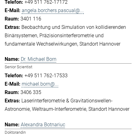
+49 511 762-17172
angela.borchers.pascual@...
3401 116
Beobachtung und Simulation von kollidierenden
Binärsystemen
Präzisionsinterferometrie und
fundamentale Wechselwirkungen
Standort Hannover
Dr. Michael Born
Senior Scientist
+49 511 762-17533
michael.born@...
3406 335
Laserinterferometrie & Gravitationswellen-
Astronomie
Weltraum-Interferometrie
Standort Hannover
Alexandra Botnariuc
Doktorandin