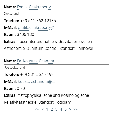
Pratik Chakraborty
Doktorand
+49 511 762-12185
pratik.chakraborty@...
3406 130
Laserinterferometrie & Gravitationswellen-
Astronomie
Quantum Control
Standort Hannover
Dr. Koustav Chandra
Postdoktorand
+49 331 567-7192
koustav.chandra@...
0.70
Astrophysikalische und Kosmologische
Relativitätstheorie
Standort Potsdam
<<
<
1
2
3
4
5
>
>>