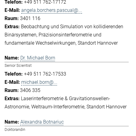
+49 511 762-17172
angela.borchers.pascual@...
3401 116
Beobachtung und Simulation von kollidierenden
Binärsystemen
Präzisionsinterferometrie und
fundamentale Wechselwirkungen
Standort Hannover
Dr. Michael Born
Senior Scientist
+49 511 762-17533
michael.born@...
3406 335
Laserinterferometrie & Gravitationswellen-
Astronomie
Weltraum-Interferometrie
Standort Hannover
Alexandra Botnariuc
Doktorandin