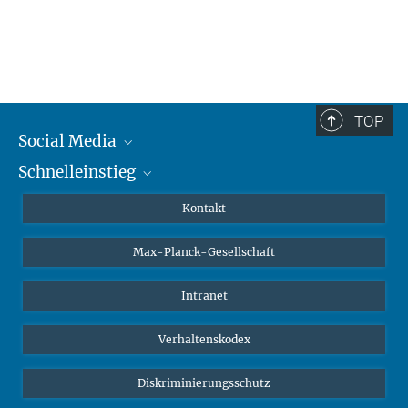
TOP
Social Media
Schnelleinstieg
Mastodon
YouTube
Wissenschaftler*innen
Kontakt
Studierende
Max-Planck-Gesellschaft
Schüler*innen
Journalist*innen
Intranet
Öffentlichkeit
Verhaltenskodex
Alumnae | Alumni
Bewerber*innen
Diskriminierungsschutz