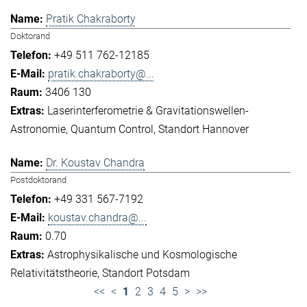
Pratik Chakraborty
Doktorand
+49 511 762-12185
pratik.chakraborty@...
3406 130
Laserinterferometrie & Gravitationswellen-
Astronomie
Quantum Control
Standort Hannover
Dr. Koustav Chandra
Postdoktorand
+49 331 567-7192
koustav.chandra@...
0.70
Astrophysikalische und Kosmologische
Relativitätstheorie
Standort Potsdam
<<
<
1
2
3
4
5
>
>>