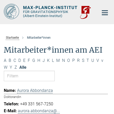
Hauptinhalt
Startseite
Mitarbeiter*innen
Mitarbeiter*innen am AEI
A
B
C
D
E
F
G
H
J
K
L
M
N
O
P
R
S
T
U
V
v
W
Y
Z
Alle
Aurora Abbondanza
Doktorandin
+49 331 567-7250
aurora.abbondanza@...