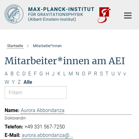
Hauptinhalt
Startseite
Mitarbeiter*innen
Mitarbeiter*innen am AEI
A
B
C
D
E
F
G
H
J
K
L
M
N
O
P
R
S
T
U
V
v
W
Y
Z
Alle
Aurora Abbondanza
Doktorandin
+49 331 567-7250
aurora.abbondanza@...