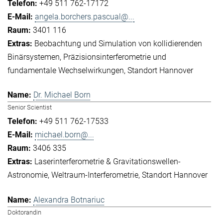
+49 511 762-17172
angela.borchers.pascual@...
3401 116
Beobachtung und Simulation von kollidierenden
Binärsystemen
Präzisionsinterferometrie und
fundamentale Wechselwirkungen
Standort Hannover
Dr. Michael Born
Senior Scientist
+49 511 762-17533
michael.born@...
3406 335
Laserinterferometrie & Gravitationswellen-
Astronomie
Weltraum-Interferometrie
Standort Hannover
Alexandra Botnariuc
Doktorandin