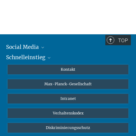
TOP
Social Media
Schnelleinstieg
Mastodon
YouTube
Wissenschaftler*innen
Kontakt
Studierende
Max-Planck-Gesellschaft
Schüler*innen
Journalist*innen
Intranet
Öffentlichkeit
Verhaltenskodex
Alumnae | Alumni
Bewerber*innen
Diskriminierungsschutz