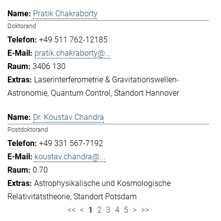
Pratik Chakraborty
Doktorand
+49 511 762-12185
pratik.chakraborty@...
3406 130
Laserinterferometrie & Gravitationswellen-
Astronomie
Quantum Control
Standort Hannover
Dr. Koustav Chandra
Postdoktorand
+49 331 567-7192
koustav.chandra@...
0.70
Astrophysikalische und Kosmologische
Relativitätstheorie
Standort Potsdam
<<
<
1
2
3
4
5
>
>>