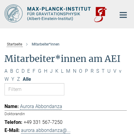
Hauptinhalt
Startseite
Mitarbeiter*innen
Mitarbeiter*innen am AEI
A
B
C
D
E
F
G
H
J
K
L
M
N
O
P
R
S
T
U
V
v
W
Y
Z
Alle
Aurora Abbondanza
Doktorandin
+49 331 567-7250
aurora.abbondanza@...