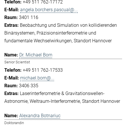
+49 511 762-17172
angela.borchers.pascual@...
3401 116
Beobachtung und Simulation von kollidierenden
Binärsystemen
Präzisionsinterferometrie und
fundamentale Wechselwirkungen
Standort Hannover
Dr. Michael Born
Senior Scientist
+49 511 762-17533
michael.born@...
3406 335
Laserinterferometrie & Gravitationswellen-
Astronomie
Weltraum-Interferometrie
Standort Hannover
Alexandra Botnariuc
Doktorandin