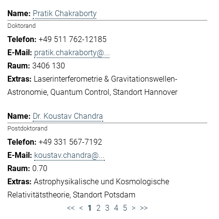
Pratik Chakraborty
Doktorand
+49 511 762-12185
pratik.chakraborty@...
3406 130
Laserinterferometrie & Gravitationswellen-
Astronomie
Quantum Control
Standort Hannover
Dr. Koustav Chandra
Postdoktorand
+49 331 567-7192
koustav.chandra@...
0.70
Astrophysikalische und Kosmologische
Relativitätstheorie
Standort Potsdam
<<
<
1
2
3
4
5
>
>>