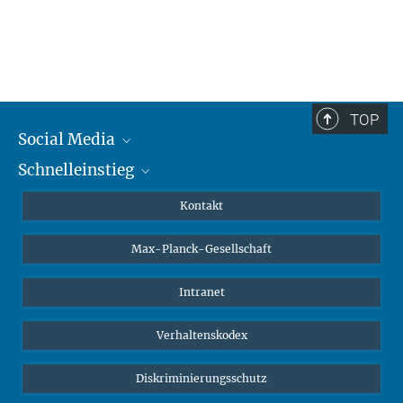
TOP
Social Media
Schnelleinstieg
Mastodon
YouTube
Wissenschaftler*innen
Kontakt
Studierende
Max-Planck-Gesellschaft
Schüler*innen
Journalist*innen
Intranet
Öffentlichkeit
Verhaltenskodex
Alumnae | Alumni
Bewerber*innen
Diskriminierungsschutz