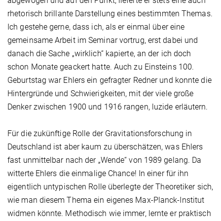
abgewogen und auf den Punkt, lieferte er stets eine auch
rhetorisch brillante Darstellung eines bestimmten Themas.
Ich gestehe gerne, dass ich, als er einmal über eine
gemeinsame Arbeit im Seminar vortrug, erst dabei und
danach die Sache „wirklich“ kapierte, an der ich doch
schon Monate geackert hatte. Auch zu Einsteins 100.
Geburtstag war Ehlers ein gefragter Redner und konnte die
Hintergründe und Schwierigkeiten, mit der viele große
Denker zwischen 1900 und 1916 rangen, luzide erläutern.
Für die zukünftige Rolle der Gravitationsforschung in
Deutschland ist aber kaum zu überschätzen, was Ehlers
fast unmittelbar nach der „Wende“ von 1989 gelang. Da
witterte Ehlers die einmalige Chance! In einer für ihn
eigentlich untypischen Rolle überlegte der Theoretiker sich,
wie man diesem Thema ein eigenes Max-Planck-Institut
widmen könnte. Methodisch wie immer, lernte er praktisch