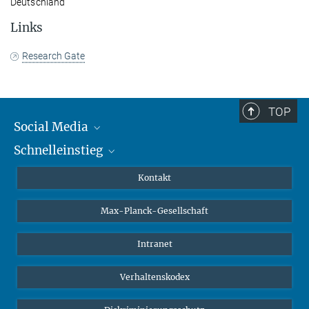
Deutschland
Links
Research Gate
TOP
Social Media
Schnelleinstieg
Mastodon
YouTube
Wissenschaftler*innen
Kontakt
Studierende
Max-Planck-Gesellschaft
Schüler*innen
Journalist*innen
Intranet
Öffentlichkeit
Verhaltenskodex
Alumnae | Alumni