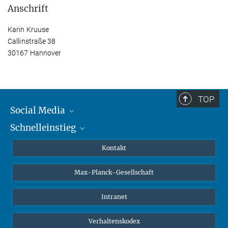
Anschrift
Karin Kruuse
Callinstraße 38
30167 Hannover
TOP
Social Media
Schnelleinstieg
Mastodon
YouTube
Wissenschaftler*innen
Kontakt
Studierende
Max-Planck-Gesellschaft
Schüler*innen
Journalist*innen
Intranet
Öffentlichkeit
Verhaltenskodex