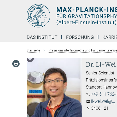
Hauptinhalt
DAS INSTITUT
FORSCHUNG
KARRI
Startseite
Präzisionsinterferometrie und Fundamentale W
Dr. Li-Wei
Senior Scientist
Präzisionsinter
Standort Hannov
+49 511 762-
li-wei.wei@...
3406 121