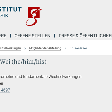
ERE
OFFENE STELLEN
PRESSE & ÖFFENTLICHKE
echselwirkungen
Mitglieder der Abteilung
Dr. Li-Wei Wei
 Wei (he/him/his)
ferometrie und fundamentale Wechselwirkungen
er
14697