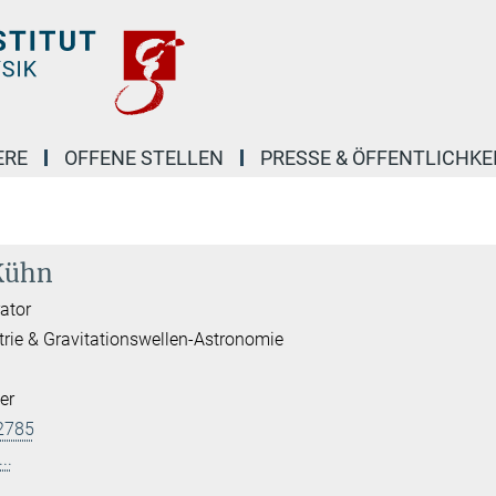
ERE
OFFENE STELLEN
PRESSE & ÖFFENTLICHKE
 Kühn
ator
trie & Gravitationswellen-Astronomie
er
2785
..