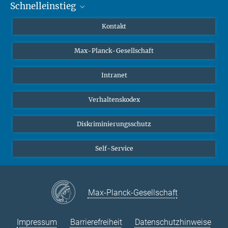
Schnelleinstieg
Mastodon
YouTube
Wissenschaftler*innen
Kontakt
Studierende
Max-Planck-Gesellschaft
Schüler*innen
Journalist*innen
Intranet
Öffentlichkeit
Verhaltenskodex
Alumnae | Alumni
Bewerber*innen
Diskriminierungsschutz
Self-Service
Max-Planck-Gesellschaft
Impressum
Barrierefreiheit
Datenschutzhinweise