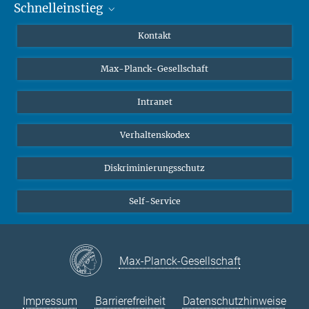
Schnelleinstieg
Mastodon
YouTube
Wissenschaftler*innen
Kontakt
Studierende
Max-Planck-Gesellschaft
Schüler*innen
Journalist*innen
Intranet
Öffentlichkeit
Verhaltenskodex
Alumnae | Alumni
Bewerber*innen
Diskriminierungsschutz
Self-Service
Max-Planck-Gesellschaft
Impressum
Barrierefreiheit
Datenschutzhinweise