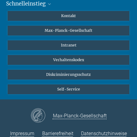
Schnelleinstieg
Mastodon
YouTube
Wissenschaftler*innen
Kontakt
Studierende
Max-Planck-Gesellschaft
Schüler*innen
Journalist*innen
Intranet
Öffentlichkeit
Verhaltenskodex
Alumnae | Alumni
Bewerber*innen
Diskriminierungsschutz
Self-Service
Max-Planck-Gesellschaft
Impressum
Barrierefreiheit
Datenschutzhinweise