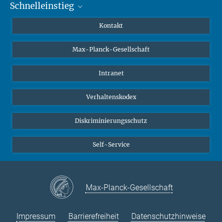
Schnelleinstieg
Mastodon
YouTube
Wissenschaftler*innen
Kontakt
Studierende
Max-Planck-Gesellschaft
Schüler*innen
Journalist*innen
Intranet
Öffentlichkeit
Verhaltenskodex
Alumnae | Alumni
Bewerber*innen
Diskriminierungsschutz
Self-Service
Max-Planck-Gesellschaft
Impressum
Barrierefreiheit
Datenschutzhinweise