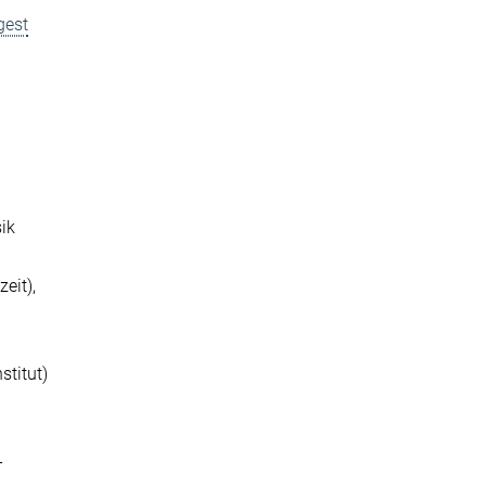
gest
sik
eit),
stitut)
-