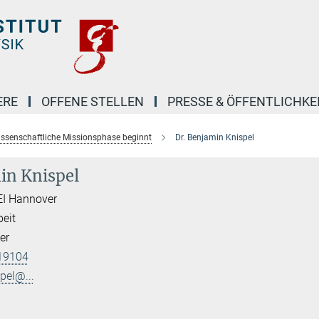
ERE
OFFENE STELLEN
PRESSE & ÖFFENTLICHKE
issenschaftliche Missionsphase beginnt
Dr. Benjamin Knispel
in Knispel
EI Hannover
beit
er
19104
pel@...