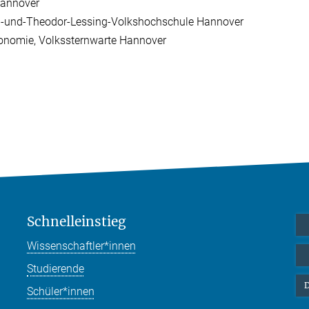
 Hannover
a-und-Theodor-Lessing-Volkshochschule Hannover
ronomie, Volkssternwarte Hannover
Schnelleinstieg
Wissenschaftler*innen
Studierende
D
Schüler*innen