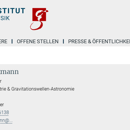
ERE
OFFENE STELLEN
PRESSE & ÖFFENTLICHKE
kmann
r
trie & Gravitationswellen-Astronomie
er
6138
nn@...