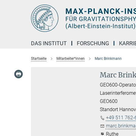
Hauptinhalt
DAS INSTITUT
FORSCHUNG
KARRI
Startseite
Mitarbeiter*innen
Marc Brinkmann
Marc Brin
GEO600-Operato
Laserinterferome
GEO600
Standort Hannov
+49 511 762-
marc.brinkma
Ruthe