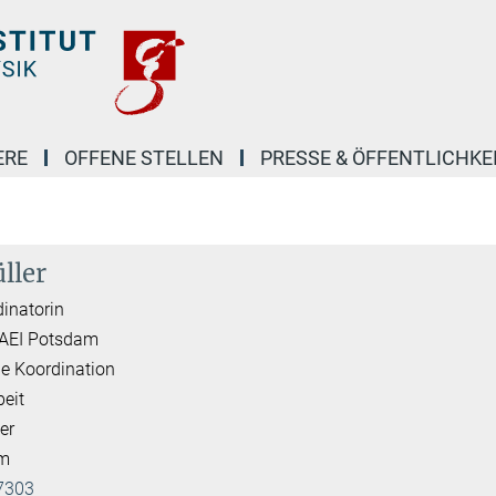
ERE
OFFENE STELLEN
PRESSE & ÖFFENTLICHKE
ller
inatorin
 AEI Potsdam
e Koordination
beit
er
am
7303