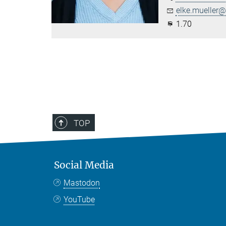
elke.mueller@.
1.70
TOP
Social Media
Mastodon
YouTube