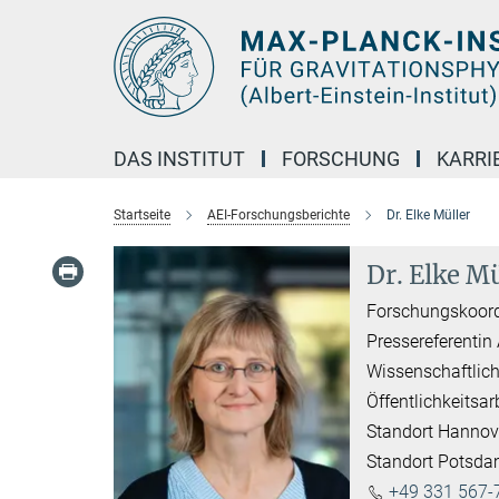
Hauptinhalt
DAS INSTITUT
FORSCHUNG
KARRI
Startseite
AEI-Forschungsberichte
Dr. Elke Müller
Dr. Elke Mü
Forschungskoord
Pressereferentin
Wissenschaftlich
Öffentlichkeitsar
Standort Hannov
Standort Potsd
+49 331 567-