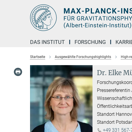
Hauptinhalt
DAS INSTITUT
FORSCHUNG
KARRI
Startseite
Ausgewählte Forschungshighlights
High-r
Dr. Elke Mü
Forschungskoord
Pressereferentin
Wissenschaftlich
Öffentlichkeitsar
Standort Hannov
Standort Potsd
+49 331 567-