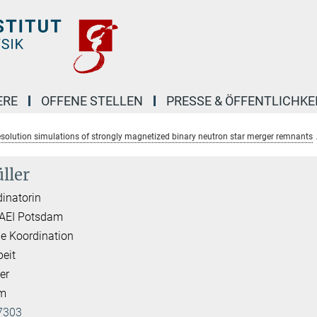
ERE
OFFENE STELLEN
PRESSE & ÖFFENTLICHKE
esolution simulations of strongly magnetized binary neutron star merger remnants
ller
inatorin
 AEI Potsdam
e Koordination
beit
er
am
7303