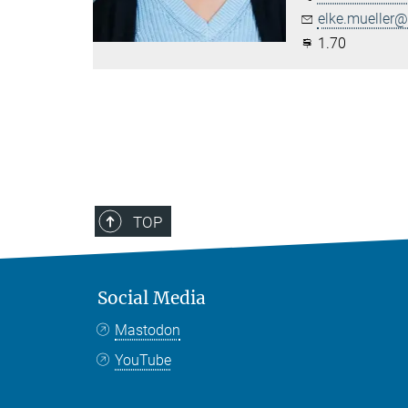
elke.mueller@.
1.70
TOP
Social Media
Mastodon
YouTube