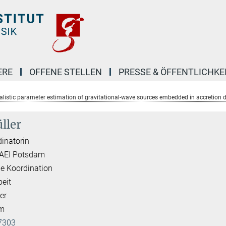
ERE
OFFENE STELLEN
PRESSE & ÖFFENTLICHKE
ealistic parameter estimation of gravitational-wave sources embedded in accretion 
ller
inatorin
 AEI Potsdam
e Koordination
beit
er
am
7303