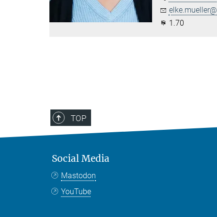
elke.mueller@.
1.70
TOP
Social Media
Mastodon
YouTube