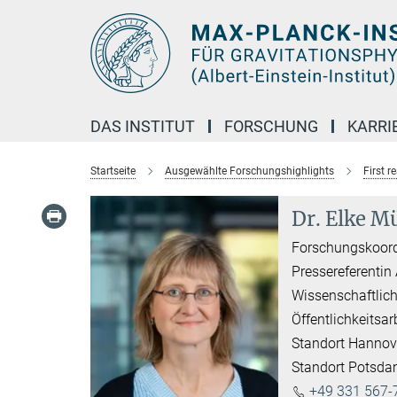
Hauptinhalt
DAS INSTITUT
FORSCHUNG
KARRI
Startseite
Ausgewählte Forschungshighlights
First r
Dr. Elke Mü
Forschungskoord
Pressereferentin
Wissenschaftlich
Öffentlichkeitsar
Standort Hannov
Standort Potsd
+49 331 567-