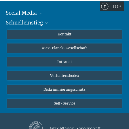
TOP
Social Media
Schnelleinstieg
Mastodon
YouTube
Wissenschaftler*innen
Kontakt
Studierende
Max-Planck-Gesellschaft
Schüler*innen
Journalist*innen
Intranet
Öffentlichkeit
Verhaltenskodex
Alumnae | Alumni
Bewerber*innen
Diskriminierungsschutz
Self-Service
Max-Planck-Gesellschaft